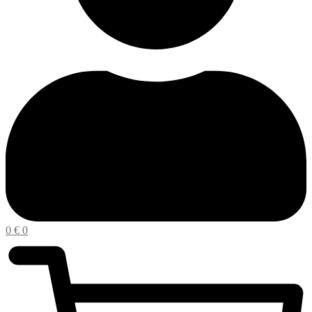
0
€
0